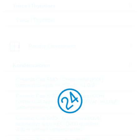
Triacs / Thyristors
Menge
Triacs / Thyristors
Einfügen in Warenkorb
Passive Components
Bestand
Please login
Stückpreis
0,1117
$
Kondensatoren
Gesamtwer
1.340,40
$
t
Ceramic Cap SMD - Commercial (KKK)
commercial apps <=250Vdc; <1,0µF
Die Artikel im Warenkorb können Sie verbindlich
Ceramic Cap SMD - High Values (KKH)
bestellen, oder - falls Sie weitere Fragen haben - als
commercial apps >=350Vdc; 250Vac; >=1,0µF
unverbindliche Anfrage an uns schicken.
softtermination parts all values
Der Rutronik24 Shop ist nur für Firmenkunden. Ein
Verkauf an Privatkunden ist nicht möglich.
Ceramic Cap SMD - Automotive (KKA)
automotive apps AEC-Q200 qualified
with or without softtermination