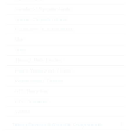
Toleranz
5 %
Standard-Chipwiderstände
RoHS Status
RoHS-conform
Spezial-Chipwiderstände
Verpackung
REEL
Präzisions-Chipwiderstände
Melf
Array
ECCN
EAR99
Through Hole, Leaded
Zolltarifnummer
85411000000
Power, Wirewound, Chassi
Potentiometer, Trimmer
Land
China
NTC Thermistor
Lieferzeit beim Hersteller
36 Wochen
PTC Thermistor
Varistor
Timing Devices & Acoustic Components