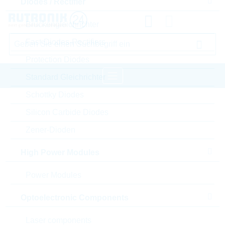
Diodes / Rectifier
Brückengleichrichter
Fast-Diodes-Rectifiers
Protection Diodes
Standard Gleichrichter
Schottky Diodes
Startseite
Semiconductors
Silicon Carbide Diodes
Diodes / Rectifier
Protection Diodes
Zener-Dioden
YAGEO Protection Diodes
High Power Modules
Bitte einloggen für Ihre persönlichen Preise,
Power Modules
Lieferkonditionen und Echtzeitverfügbarkeit.
Optoelectronic Components
1.5KE440A/TR13
Laser components