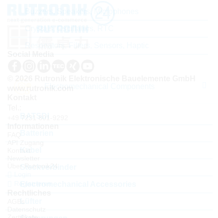
Buzzers, Speakers, Microphones
Crystals, Oscillators, RTC
Resonators, Filters, Sensors, Haptic
Social Media
© 2026 Rutronik Elektronische Bauelemente GmbH
Electromechanical Components
www.rutronik.com
Kontakt
Tel.:
BATSDI
+49 7231 801-9292
Informationen
Batterien
FAQ
API Zugang
Kabel
Kontakt
Newsletter
Über Rutronik24
Steckverbinder
Login
Registrieren
Electromechanical Accessories
Rechtliches
Lüfter
AGBs
Datenschutz
Zertifikate