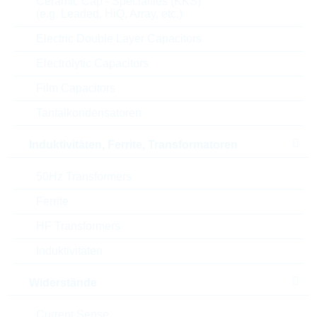
Ceramic Cap - Specialties (KKS)
Parameter
(e.g. Leaded, HiQ, Array, etc.)
Electric Double Layer Capacitors
Gehäuse
DO-201
Electrolytic Capacitors
Leistungsableitung
1.5 kW
Film Capacitors
Tantalkondensatoren
Applikation
UNIDIRECTI
Induktivitäten, Ferrite, Transformatoren
Breakdown-V(BR)
440 V
50Hz Transformers
Automotive
NO
Ferrite
Klemmspannung
602 V
HF Transformers
Induktivitäten
Stand-off V Vwm
376 V
Widerstände
Serie
1.5KE
Current Sense