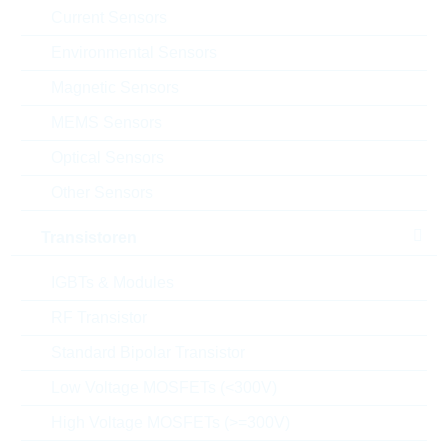
Current Sensors
VPE:
1200
MOQ:
12000
Environmental Sensors
Package:
DO-201
Magnetic Sensors
Verpackung:
REEL
MEMS Sensors
Alternativen finden
Optical Sensors
Datenblatt
Other Sensors
Einfügen in Projektliste
Transistoren
Muster
IGBTs & Modules
RF Transistor
Download the free
Library Loader
to convert this file for
Standard Bipolar Transistor
your ECAD Tool
Low Voltage MOSFETs (<300V)
High Voltage MOSFETs (>=300V)
Anfragen oder bestellen: