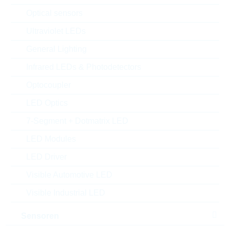
Optical sensors
Ultraviolet LEDs
General Lighting
Infrared LEDs & Photodetectors
Optocoupler
LED Optics
7-Segment + Dotmatrix LED
LED Modules
LED Driver
Abbildung kann vom Original abweichen
Visible Automotive LED
Description:
1.5KE, DO-201, 376V, 602V
Visible Industrial LED
Hersteller:
YAGEO
Matchcode:
1.5KE440A/TR13
Sensoren
Rutronik No.:
DTRL13931