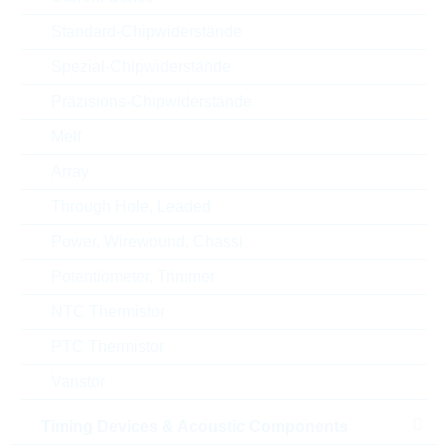
Toleranz
5 %
Standard-Chipwiderstände
RoHS Status
RoHS-conform
Spezial-Chipwiderstände
Verpackung
REEL
Präzisions-Chipwiderstände
Melf
Array
ECCN
EAR99
Through Hole, Leaded
Zolltarifnummer
85411000000
Power, Wirewound, Chassi
Potentiometer, Trimmer
Land
China
NTC Thermistor
Lieferzeit beim Hersteller
36 Wochen
PTC Thermistor
Varistor
Timing Devices & Acoustic Components