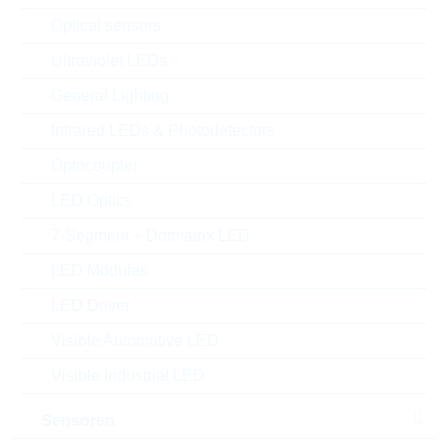
Optical sensors
Ultraviolet LEDs
General Lighting
Infrared LEDs & Photodetectors
Optocoupler
LED Optics
7-Segment + Dotmatrix LED
LED Modules
LED Driver
Abbildung kann vom Original abweichen
Visible Automotive LED
Description:
1.5KE, DO-201, 36.8V, 59.3V
Visible Industrial LED
Hersteller:
YAGEO
Matchcode:
1.5KE43A/TR13
Sensoren
Rutronik No.:
DTRL13929