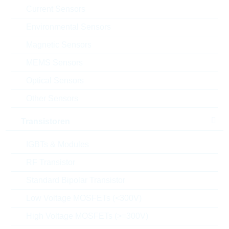
Current Sensors
VPE:
1200
MOQ:
12000
Environmental Sensors
Package:
DO-201
Magnetic Sensors
Verpackung:
REEL
MEMS Sensors
Alternativen finden
Optical Sensors
Datenblatt
Other Sensors
Einfügen in Projektliste
Transistoren
Muster
IGBTs & Modules
RF Transistor
Download the free
Library Loader
to convert this file for
Standard Bipolar Transistor
your ECAD Tool
Low Voltage MOSFETs (<300V)
High Voltage MOSFETs (>=300V)
Anfragen oder bestellen: