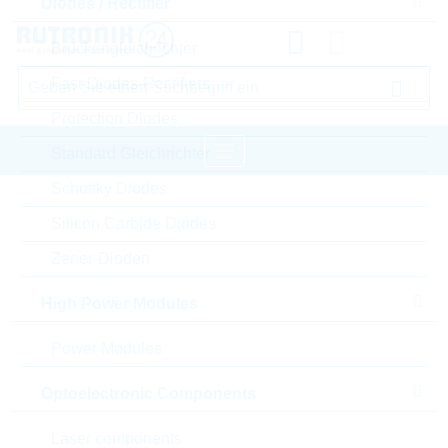
Diodes / Rectifier
Brückengleichrichter
Fast-Diodes-Rectifiers
Protection Diodes
Standard Gleichrichter
Schottky Diodes
Startseite
Semiconductors
Silicon Carbide Diodes
Diodes / Rectifier
Protection Diodes
Zener-Dioden
YAGEO Protection Diodes
High Power Modules
Bitte einloggen für Ihre persönlichen Preise,
Power Modules
Lieferkonditionen und Echtzeitverfügbarkeit.
Optoelectronic Components
1.5KE43A/TR13
Laser components