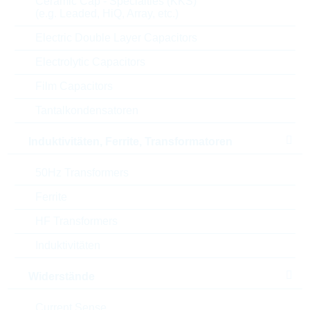
Ceramic Cap - Specialties (KKS)
Parameter
(e.g. Leaded, HiQ, Array, etc.)
Electric Double Layer Capacitors
Gehäuse
DO-201
Electrolytic Capacitors
Leistungsableitung
1.5 kW
Film Capacitors
Tantalkondensatoren
Applikation
UNIDIRECTI
Induktivitäten, Ferrite, Transformatoren
Breakdown-V(BR)
43 V
50Hz Transformers
Automotive
NO
Ferrite
Klemmspannung
59.3 V
HF Transformers
Induktivitäten
Stand-off V Vwm
36.8 V
Widerstände
Serie
1.5KE
Current Sense