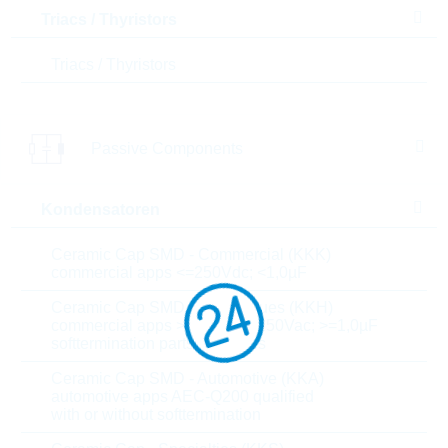
Triacs / Thyristors
Menge
Triacs / Thyristors
Einfügen in Warenkorb
Passive Components
Bestand
Please login
Stückpreis
0,081
$
Kondensatoren
Gesamtwer
972,00
$
t
Ceramic Cap SMD - Commercial (KKK)
commercial apps <=250Vdc; <1,0µF
Die Artikel im Warenkorb können Sie verbindlich
Ceramic Cap SMD - High Values (KKH)
bestellen, oder - falls Sie weitere Fragen haben - als
commercial apps >=350Vdc; 250Vac; >=1,0µF
unverbindliche Anfrage an uns schicken.
softtermination parts all values
Der Rutronik24 Shop ist nur für Firmenkunden. Ein
Verkauf an Privatkunden ist nicht möglich.
Ceramic Cap SMD - Automotive (KKA)
automotive apps AEC-Q200 qualified
with or without softtermination