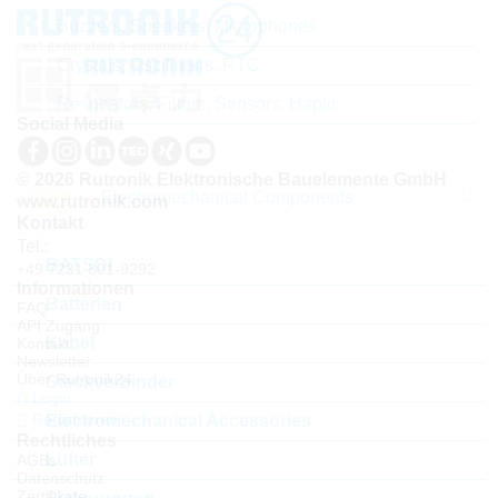
Buzzers, Speakers, Microphones
Crystals, Oscillators, RTC
Resonators, Filters, Sensors, Haptic
Social Media
© 2026 Rutronik Elektronische Bauelemente GmbH
Electromechanical Components
www.rutronik.com
Kontakt
Tel.:
BATSDI
+49 7231 801-9292
Informationen
Batterien
FAQ
API Zugang
Kabel
Kontakt
Newsletter
Über Rutronik24
Steckverbinder
Login
Registrieren
Electromechanical Accessories
Rechtliches
Lüfter
AGBs
Datenschutz
Zertifikate