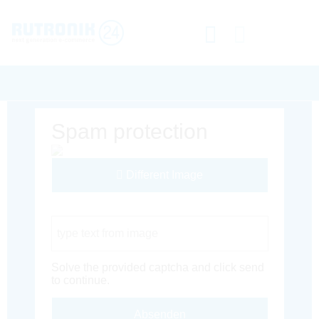
Spam protection
Different Image
Captcha Code
Solve the provided captcha and click send
to continue.
Absenden