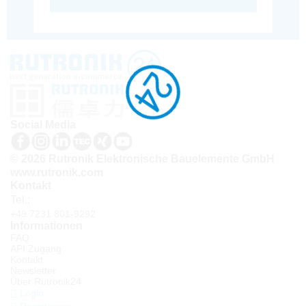
Social Media
© 2026 Rutronik Elektronische Bauelemente GmbH
www.rutronik.com
Kontakt
Tel.:
+49 7231 801-9292
Informationen
FAQ
API Zugang
Kontakt
Newsletter
Über Rutronik24
Login