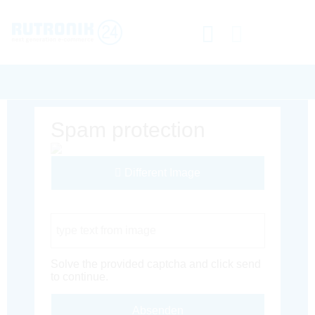
Spam protection
Different Image
Captcha Code
Solve the provided captcha and click send
to continue.
Absenden