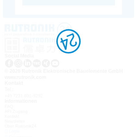
Social Media
© 2026 Rutronik Elektronische Bauelemente GmbH
www.rutronik.com
Kontakt
Tel.:
+49 7231 801-9292
Informationen
FAQ
API Zugang
Kontakt
Newsletter
Über Rutronik24
Login