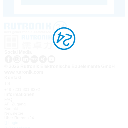
Social Media
© 2026 Rutronik Elektronische Bauelemente GmbH
www.rutronik.com
Kontakt
Tel.:
+49 7231 801-9292
Informationen
FAQ
API Zugang
Kontakt
Newsletter
Über Rutronik24
Login