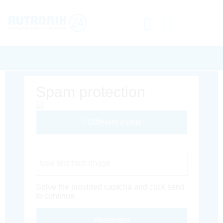
Spam protection
Different Image
Captcha Code
Solve the provided captcha and click send
to continue.
Absenden