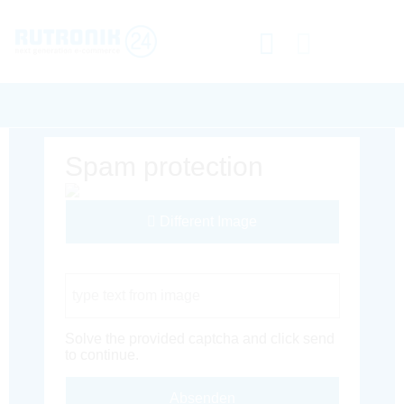
Spam protection
Different Image
Captcha Code
Solve the provided captcha and click send
to continue.
Absenden