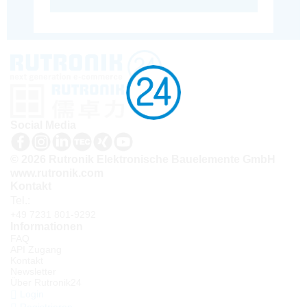
Social Media
© 2026 Rutronik Elektronische Bauelemente GmbH
www.rutronik.com
Kontakt
Tel.:
+49 7231 801-9292
Informationen
FAQ
API Zugang
Kontakt
Newsletter
Über Rutronik24
Login