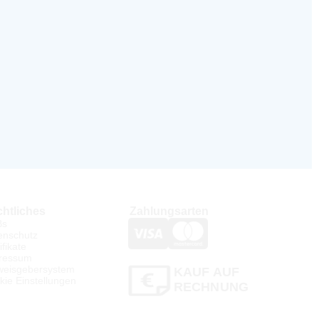
htliches
Zahlungsarten
Bs
enschutz
ifikate
ressum
weisgebersystem
KAUF AUF
kie Einstellungen
RECHNUNG