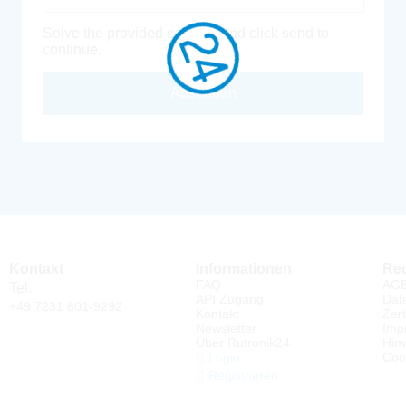
Solve the provided captcha and click send to
continue.
Absenden
Kontakt
Informationen
Rec
FAQ
AG
Tel.:
API Zugang
Dat
+49 7231 801-9292
Kontakt
Zert
Newsletter
Imp
Über Rutronik24
Hin
Coo
Login
Registrieren