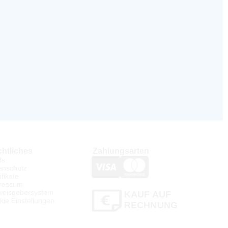
htliches
Zahlungsarten
Bs
enschutz
ifikate
ressum
weisgebersystem
KAUF AUF
kie Einstellungen
RECHNUNG