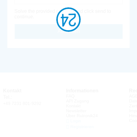
Solve the provided captcha and click send to
continue.
Absenden
Kontakt
Informationen
Rec
FAQ
AG
Tel.:
API Zugang
Dat
+49 7231 801-9292
Kontakt
Zert
Newsletter
Imp
Über Rutronik24
Hin
Coo
Login
Registrieren