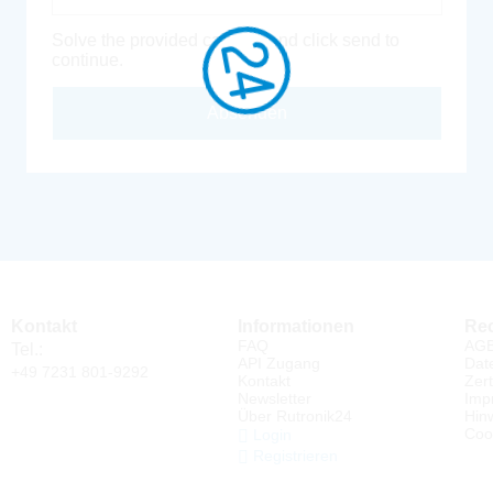
Solve the provided captcha and click send to
continue.
Absenden
Kontakt
Informationen
Rec
FAQ
AG
Tel.:
API Zugang
Dat
+49 7231 801-9292
Kontakt
Zert
Newsletter
Imp
Über Rutronik24
Hin
Coo
Login
Registrieren