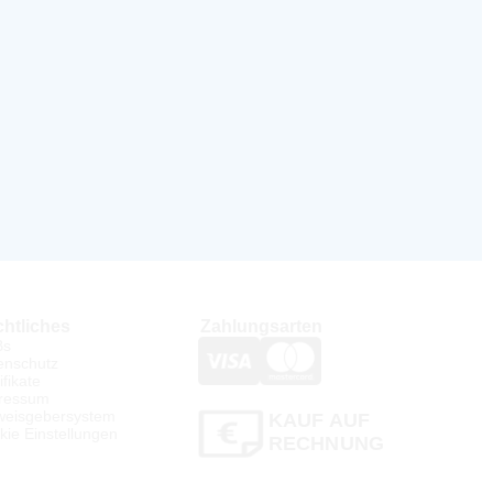
htliches
Zahlungsarten
Bs
enschutz
ifikate
ressum
weisgebersystem
KAUF AUF
kie Einstellungen
RECHNUNG