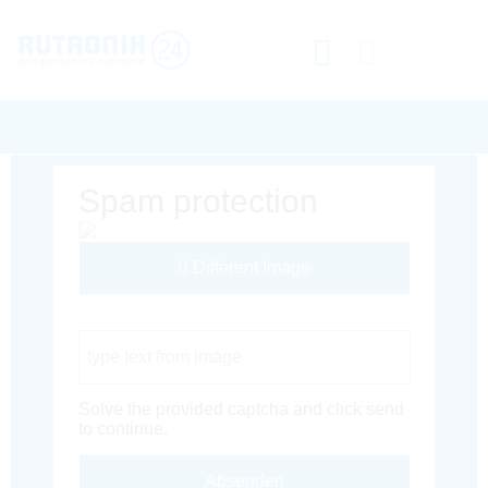
Spam protection
Different Image
Captcha Code
Solve the provided captcha and click send
to continue.
Absenden