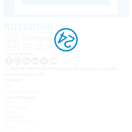
Social Media
© 2026 Rutronik Elektronische Bauelemente GmbH
www.rutronik.com
Kontakt
Tel.:
+49 7231 801-9292
Informationen
FAQ
API Zugang
Kontakt
Newsletter
Über Rutronik24
Login