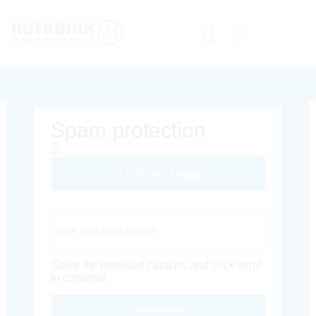
Spam protection
Different Image
Captcha Code
Solve the provided captcha and click send
to continue.
Absenden