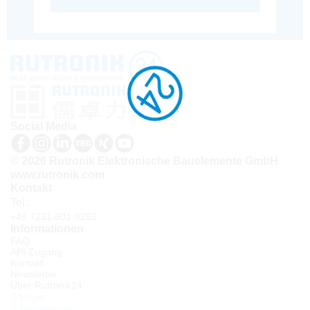
Social Media
© 2026 Rutronik Elektronische Bauelemente GmbH
www.rutronik.com
Kontakt
Tel.:
+49 7231 801-9292
Informationen
FAQ
API Zugang
Kontakt
Newsletter
Über Rutronik24
Login