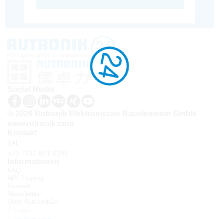
Social Media
© 2026 Rutronik Elektronische Bauelemente GmbH
www.rutronik.com
Kontakt
Tel.:
+49 7231 801-9292
Informationen
FAQ
API Zugang
Kontakt
Newsletter
Über Rutronik24
Login