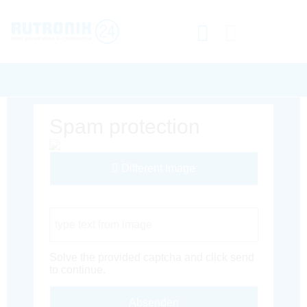
Spam protection
Different Image
Captcha Code
Solve the provided captcha and click send
to continue.
Absenden