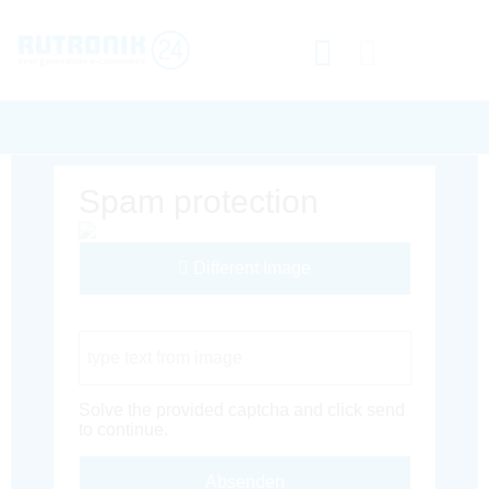
Spam protection
Different Image
Captcha Code
Solve the provided captcha and click send
to continue.
Absenden