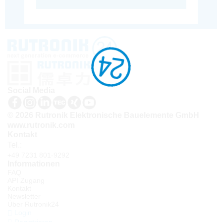
Social Media
© 2026 Rutronik Elektronische Bauelemente GmbH
www.rutronik.com
Kontakt
Tel.:
+49 7231 801-9292
Informationen
FAQ
API Zugang
Kontakt
Newsletter
Über Rutronik24
Login