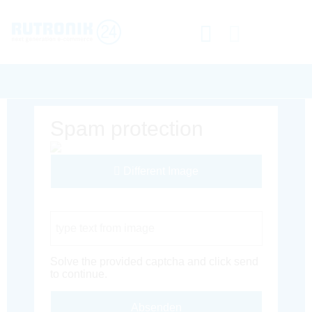
Spam protection
Different Image
Captcha Code
Solve the provided captcha and click send
to continue.
Absenden