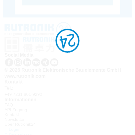
Social Media
© 2026 Rutronik Elektronische Bauelemente GmbH
www.rutronik.com
Kontakt
Tel.:
+49 7231 801-9292
Informationen
FAQ
API Zugang
Kontakt
Newsletter
Über Rutronik24
Login