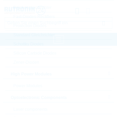
Brückengleichrichter
Fast-Diodes-Rectifiers
Protection Diodes
Standard Gleichrichter
Schottky Diodes
Silicon Carbide Diodes
Startseite
Passive Components
Widerstände
Zener-Dioden
Current Sense
VISHAY Current Sense
High Power Modules
Bitte einloggen für Ihre persönlichen Preise,
Power Modules
Lieferkonditionen und Echtzeitverfügbarkeit.
Optoelectronic Components
WSLP20102L000FEA
Laser components