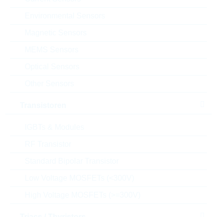
Verpackung:
REEL
Environmental Sensors
Datenblatt
Magnetic Sensors
Einfügen in Projektliste
MEMS Sensors
Muster
Optical Sensors
Other Sensors
Transistoren
Download the free
Library Loader
to convert this file for
your ECAD Tool
IGBTs & Modules
RF Transistor
Anfragen oder bestellen:
Standard Bipolar Transistor
Menge
Low Voltage MOSFETs (<300V)
High Voltage MOSFETs (>=300V)
Einfügen in Warenkorb
Triacs / Thyristors