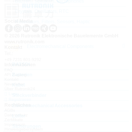
Buzzers, Speakers, Microphones
Crystals, Oscillators, RTC
Social Media
Resonators, Filters, Sensors, Haptic
© 2026 Rutronik Elektronische Bauelemente GmbH
www.rutronik.com
Electromechanical Components
Kontakt
Tel.:
+49 7231 801-9292
BATSDI
Informationen
FAQ
API Zugang
Batterien
Kontakt
Newsletter
Kabel
Über Rutronik24
Login
Steckverbinder
Registrieren
Rechtliches
Electromechanical Accessories
AGBs
Datenschutz
Lüfter
Zertifikate
Impressum
Sicherungen
Hinweisgebersystem