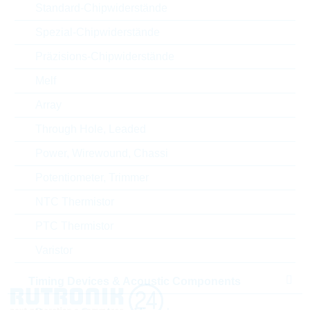
Standard-Chipwiderstände
Verpackung
REEL
Spezial-Chipwiderstände
Präzisions-Chipwiderstände
ECCN
EAR99
Melf
Zolltarifnummer
85332100000
Array
Through Hole, Leaded
Land
Israel
Power, Wirewound, Chassi
ABC-Schlüssel
B
Potentiometer, Trimmer
NTC Thermistor
Lieferzeit beim Hersteller
42 Wochen
PTC Thermistor
Varistor
Timing Devices & Acoustic Components