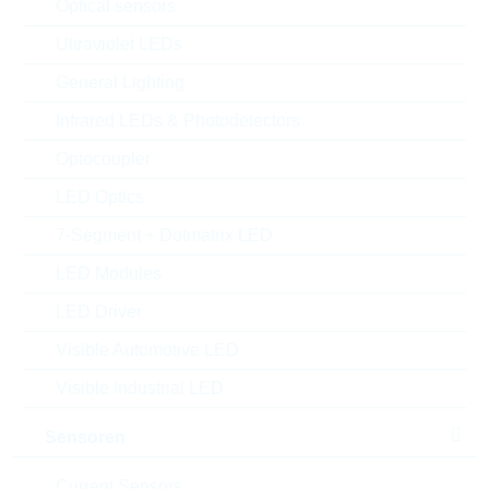
Optical sensors
Ultraviolet LEDs
General Lighting
Infrared LEDs & Photodetectors
Optocoupler
LED Optics
7-Segment + Dotmatrix LED
Abbildung kann vom Original abweichen
LED Modules
Description:
LO2010 0,002R 1% 2W TK275
LED Driver
Hersteller:
VISHAY
Visible Automotive LED
Matchcode:
RC20100,002R1%
Rutronik No.:
WPR6118
Visible Industrial LED
VPE:
4000
Sensoren
MOQ:
4000
Package:
2010
Current Sensors