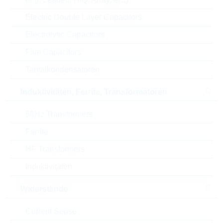
Resistor value
0.002 Ω
Electric Double Layer Capacitors
Electrolytic Capacitors
Temp.coeff.
275 ppm
Film Capacitors
Res.tolerance
1 %
Tantalkondensatoren
Power rating
2 W
Induktivitäten, Ferrite, Transformatoren
Automotive
SEE DATAS.
50Hz Transformers
Ferrite
Gehäuse
2010
HF Transformers
Min.oper.temp.
-65 °C
Induktivitäten
Max.oper.temp.
170 °C
Widerstände
RoHS Status
RoHS-conform
Current Sense