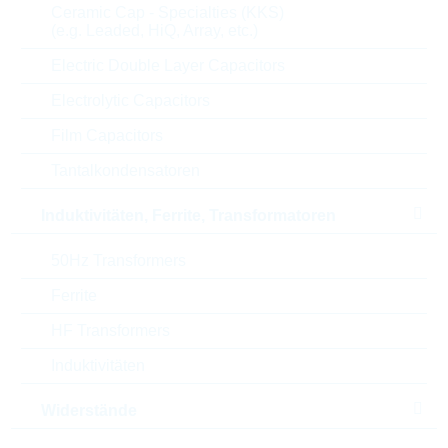
Ceramic Cap - Specialties (KKS)
(e.g. Leaded, HiQ, Array, etc.)
Parameter
Electric Double Layer Capacitors
Resistor value
0.5 Ω
Electrolytic Capacitors
Film Capacitors
Temp.coeff.
75 ppm
Tantalkondensatoren
Res.tolerance
1 %
Induktivitäten, Ferrite, Transformatoren
Power rating
1 W
50Hz Transformers
Automotive
SEE DATAS.
Ferrite
Gehäuse
HF Transformers
2512
Induktivitäten
Min.oper.temp.
-65 °C
Widerstände
Max.oper.temp.
170 °C