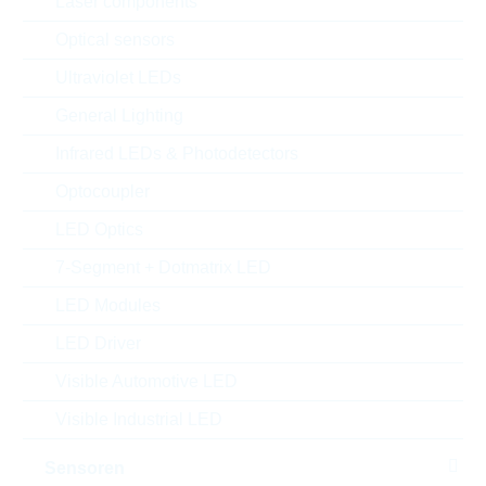
Laser components
Optical sensors
Ultraviolet LEDs
General Lighting
Infrared LEDs & Photodetectors
Optocoupler
LED Optics
Abbildung kann vom Original abweichen
7-Segment + Dotmatrix LED
Description:
LO2512 0,5R 1% 1W TK75
LED Modules
Hersteller:
VISHAY
LED Driver
Matchcode:
RC25120,5R
Visible Automotive LED
Rutronik No.:
WRC46296
VPE:
2000
Visible Industrial LED
MOQ:
2000
Sensoren
Package:
2512