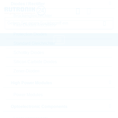
Diodes / Rectifier
Brückengleichrichter
Fast-Diodes-Rectifiers
Protection Diodes
Standard Gleichrichter
Schottky Diodes
Startseite
Passive Components
Silicon Carbide Diodes
Widerstände
Current Sense
Zener-Dioden
VISHAY Current Sense
High Power Modules
Bitte einloggen für Ihre persönlichen Preise,
Lieferkonditionen und Echtzeitverfügbarkeit.
Power Modules
WSL2512R5000FEA
Optoelectronic Components