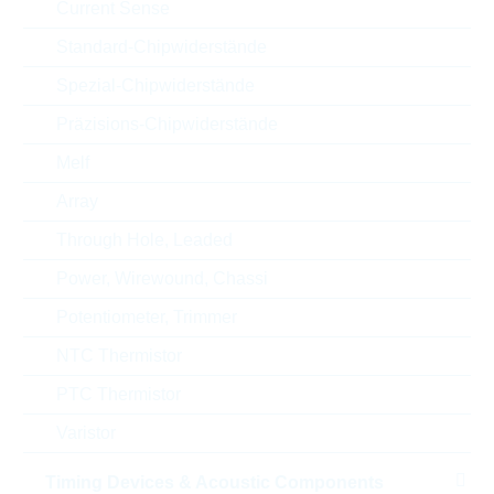
Current Sense
RoHS Status
RoHS-conform
Standard-Chipwiderstände
Verpackung
REEL
Spezial-Chipwiderstände
Präzisions-Chipwiderstände
Melf
ECCN
EAR99
Array
Zolltarifnummer
85332100000
Through Hole, Leaded
Power, Wirewound, Chassi
Land
Mexico
Potentiometer, Trimmer
ABC-Schlüssel
B
NTC Thermistor
Lieferzeit beim Hersteller
37 Wochen
PTC Thermistor
Varistor
Timing Devices & Acoustic Components