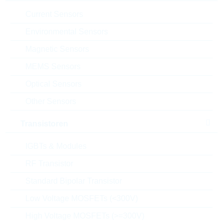
Verpackung:
REEL
Current Sensors
Datenblatt
Environmental Sensors
Einfügen in Projektliste
Magnetic Sensors
Muster
MEMS Sensors
Optical Sensors
Other Sensors
Download the free
Library Loader
to convert this file for
your ECAD Tool
Transistoren
IGBTs & Modules
Anfragen oder bestellen:
RF Transistor
Menge
Standard Bipolar Transistor
Low Voltage MOSFETs (<300V)
Einfügen in Warenkorb
High Voltage MOSFETs (>=300V)