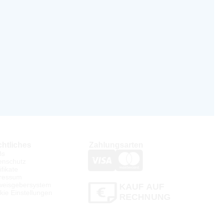
htliches
Zahlungsarten
Bs
enschutz
ifikate
ressum
weisgebersystem
KAUF AUF
kie Einstellungen
RECHNUNG