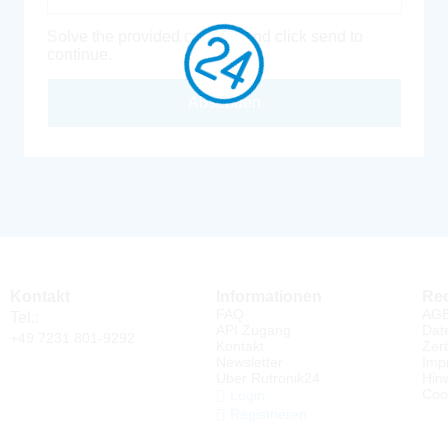
Solve the provided captcha and click send to
continue.
Absenden
Kontakt
Informationen
Rec
FAQ
AG
Tel.:
API Zugang
Dat
+49 7231 801-9292
Kontakt
Zert
Newsletter
Imp
Über Rutronik24
Hin
Coo
Login
Registrieren