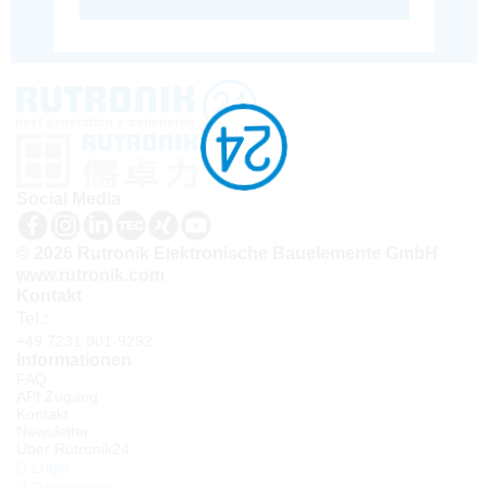
Social Media
© 2026 Rutronik Elektronische Bauelemente GmbH
www.rutronik.com
Kontakt
Tel.:
+49 7231 801-9292
Informationen
FAQ
API Zugang
Kontakt
Newsletter
Über Rutronik24
Login