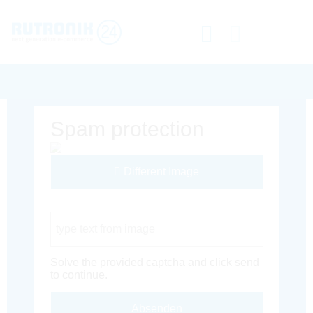
Spam protection
Different Image
Captcha Code
Solve the provided captcha and click send
to continue.
Absenden