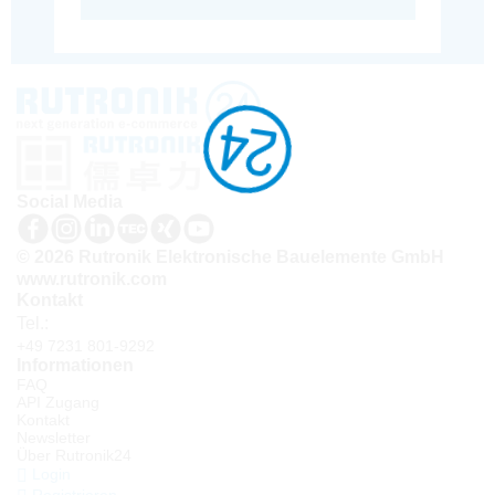
Social Media
© 2026 Rutronik Elektronische Bauelemente GmbH
www.rutronik.com
Kontakt
Tel.:
+49 7231 801-9292
Informationen
FAQ
API Zugang
Kontakt
Newsletter
Über Rutronik24
Login