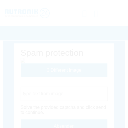
Spam protection
Different Image
Captcha Code
Solve the provided captcha and click send
to continue.
Absenden