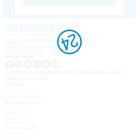
Social Media
© 2026 Rutronik Elektronische Bauelemente GmbH
www.rutronik.com
Kontakt
Tel.:
+49 7231 801-9292
Informationen
FAQ
API Zugang
Kontakt
Newsletter
Über Rutronik24
Login