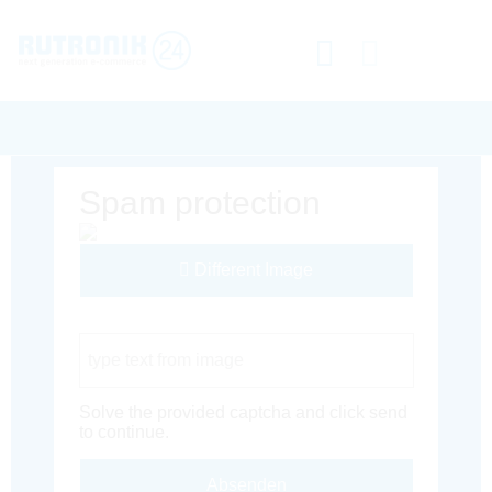
Spam protection
Different Image
Captcha Code
Solve the provided captcha and click send
to continue.
Absenden