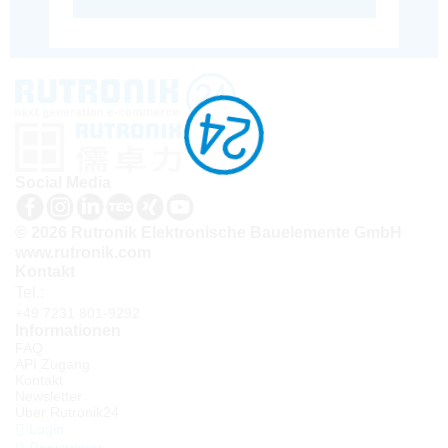
Social Media
© 2026 Rutronik Elektronische Bauelemente GmbH
www.rutronik.com
Kontakt
Tel.:
+49 7231 801-9292
Informationen
FAQ
API Zugang
Kontakt
Newsletter
Über Rutronik24
Login