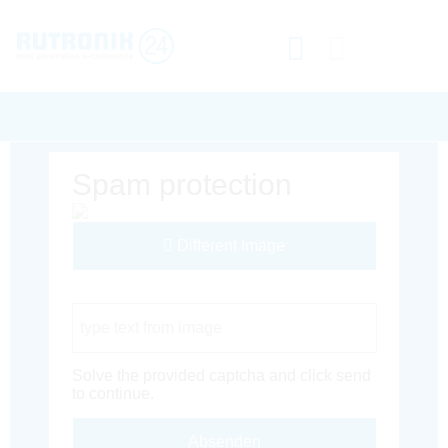
Spam protection
Different Image
Captcha Code
Solve the provided captcha and click send
to continue.
Absenden