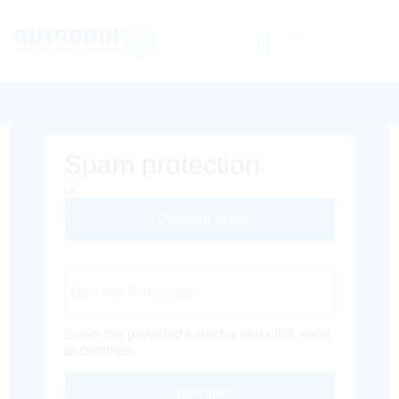
Spam protection
Different Image
Captcha Code
Solve the provided captcha and click send
to continue.
Absenden