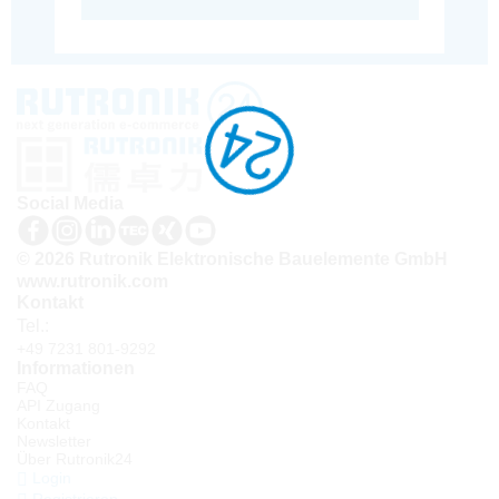
Social Media
© 2026 Rutronik Elektronische Bauelemente GmbH
www.rutronik.com
Kontakt
Tel.:
+49 7231 801-9292
Informationen
FAQ
API Zugang
Kontakt
Newsletter
Über Rutronik24
Login