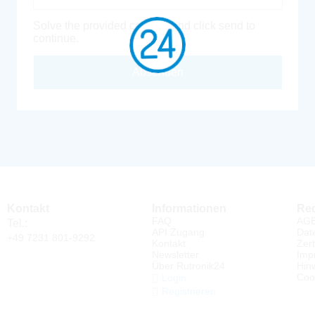
Solve the provided captcha and click send to
continue.
Absenden
Kontakt
Informationen
Rec
FAQ
AG
Tel.:
API Zugang
Dat
+49 7231 801-9292
Kontakt
Zert
Newsletter
Imp
Über Rutronik24
Hin
Coo
Login
Registrieren