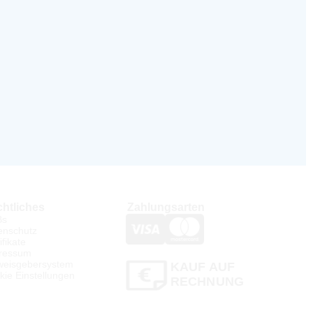
htliches
Zahlungsarten
Bs
enschutz
ifikate
ressum
weisgebersystem
KAUF AUF
kie Einstellungen
RECHNUNG