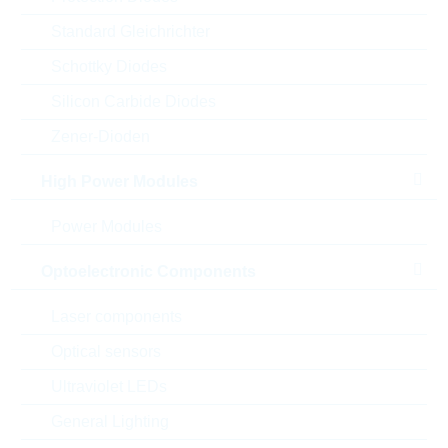
Standard Gleichrichter
Schottky Diodes
Silicon Carbide Diodes
Zener-Dioden
High Power Modules
Power Modules
Abbildung kann vom Original abweichen
Optoelectronic Components
Laser components
Description:
NPN TRANSISTOR 3A 60V
SOT89
Optical sensors
Hersteller:
LRC
Ultraviolet LEDs
Matchcode:
S-LBSS4350SY3T1G
Rutronik No.:
TDSTD9961
General Lighting
VPE:
5000