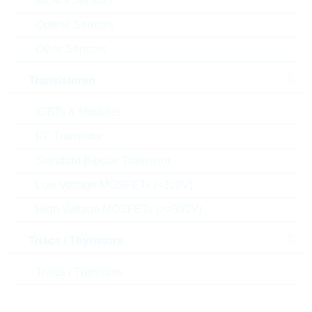
MEMS Sensors
Menge
Optical Sensors
Other Sensors
Einfügen in Warenkorb
Transistoren
Bestand
Please login
IGBTs & Modules
Stückpreis
0,0616
$
RF Transistor
Gesamtwer
308,00
$
t
Standard Bipolar Transistor
Low Voltage MOSFETs (<300V)
Die Artikel im Warenkorb können Sie verbindlich
bestellen, oder - falls Sie weitere Fragen haben - als
High Voltage MOSFETs (>=300V)
unverbindliche Anfrage an uns schicken.
Der Rutronik24 Shop ist nur für Firmenkunden. Ein
Triacs / Thyristors
Verkauf an Privatkunden ist nicht möglich.
Triacs / Thyristors
Preise
5.000
0,0616 $