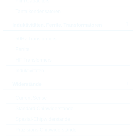
Film Capacitors
P(tot)
0.55 W
Tantalkondensatoren
V(CBO)
60 V
Induktivitäten, Ferrite, Transformatoren
Automotive
AEC-Q(101)
50Hz Transformers
RoHS Status
RoHS-conform
Ferrite
HF Transformers
Verpackung
REEL
Induktivitäten
Widerstände
ECCN
EAR99
Current Sense
Zolltarifnummer
85412900000
Standard-Chipwiderstände
Land
China
Spezial-Chipwiderstände
Präzisions-Chipwiderstände
Lieferzeit beim Hersteller
16 Wochen