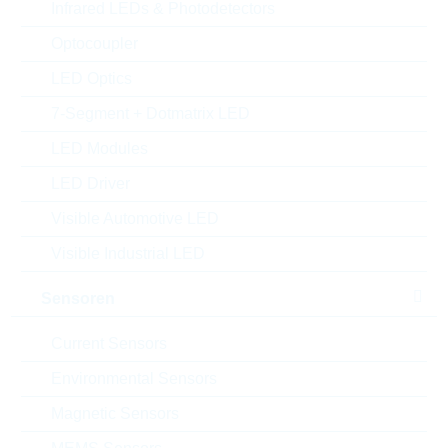
Infrared LEDs & Photodetectors
MOQ:
5000
Optocoupler
Package:
SOT89
Verpackung:
REEL
LED Optics
Alternativen finden
7-Segment + Dotmatrix LED
Datenblatt
LED Modules
Einfügen in Projektliste
LED Driver
Muster
Visible Automotive LED
Visible Industrial LED
Sensoren
Download the free
Library Loader
to convert this file for
your ECAD Tool
Current Sensors
Environmental Sensors
Anfragen oder bestellen:
Magnetic Sensors