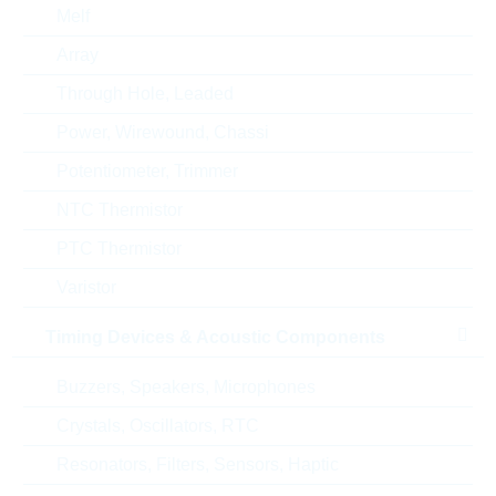
Melf
Array
Through Hole, Leaded
Alternativen
Power, Wirewound, Chassi
Potentiometer, Trimmer
NTC Thermistor
PTC Thermistor
Varistor
Timing Devices & Acoustic Components
Buzzers, Speakers, Microphones
Crystals, Oscillators, RTC
Resonators, Filters, Sensors, Haptic
LBSS4350SY3T1G
LBSS4250Y3T1