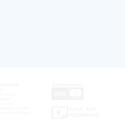
htliches
Zahlungsarten
Bs
enschutz
ifikate
ressum
weisgebersystem
KAUF AUF
kie Einstellungen
RECHNUNG