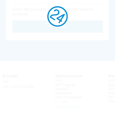
Solve the provided captcha and click send to
continue.
Absenden
Kontakt
Informationen
Rec
FAQ
AG
Tel.:
API Zugang
Dat
+49 7231 801-9292
Kontakt
Zert
Newsletter
Imp
Über Rutronik24
Hin
Coo
Login
Registrieren