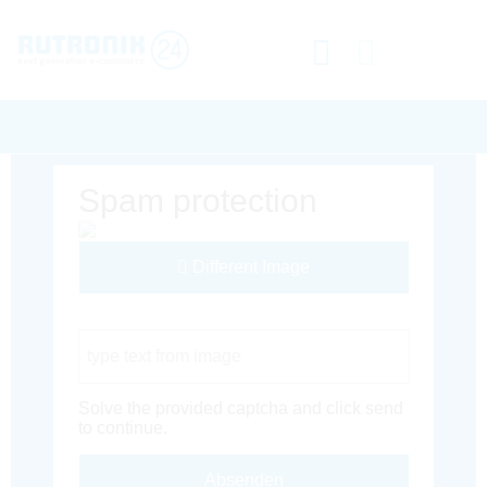
Spam protection
Different Image
Captcha Code
Solve the provided captcha and click send
to continue.
Absenden