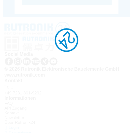
Social Media
© 2026 Rutronik Elektronische Bauelemente GmbH
www.rutronik.com
Kontakt
Tel.:
+49 7231 801-9292
Informationen
FAQ
API Zugang
Kontakt
Newsletter
Über Rutronik24
Login