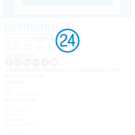
Social Media
© 2026 Rutronik Elektronische Bauelemente GmbH
www.rutronik.com
Kontakt
Tel.:
+49 7231 801-9292
Informationen
FAQ
API Zugang
Kontakt
Newsletter
Über Rutronik24
Login