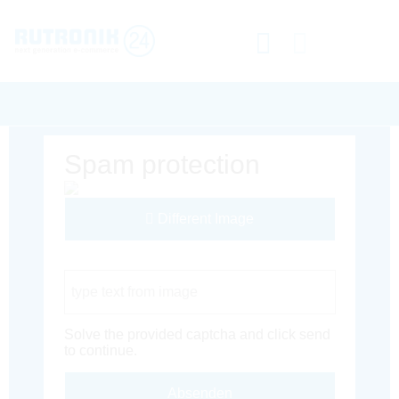
Spam protection
Different Image
Captcha Code
Solve the provided captcha and click send
to continue.
Absenden