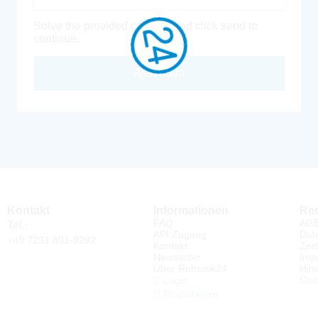
Solve the provided captcha and click send to
continue.
Absenden
Kontakt
Informationen
Rec
FAQ
AG
Tel.:
API Zugang
Dat
+49 7231 801-9292
Kontakt
Zert
Newsletter
Imp
Über Rutronik24
Hin
Coo
Login
Registrieren