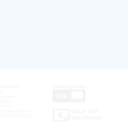
htliches
Zahlungsarten
Bs
enschutz
ifikate
ressum
weisgebersystem
KAUF AUF
kie Einstellungen
RECHNUNG