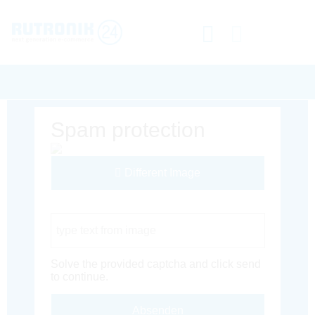
Spam protection
Different Image
Captcha Code
Solve the provided captcha and click send
to continue.
Absenden