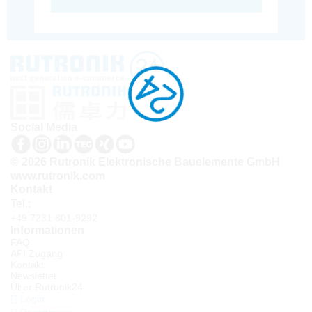
Social Media
© 2026 Rutronik Elektronische Bauelemente GmbH
www.rutronik.com
Kontakt
Tel.:
+49 7231 801-9292
Informationen
FAQ
API Zugang
Kontakt
Newsletter
Über Rutronik24
Login