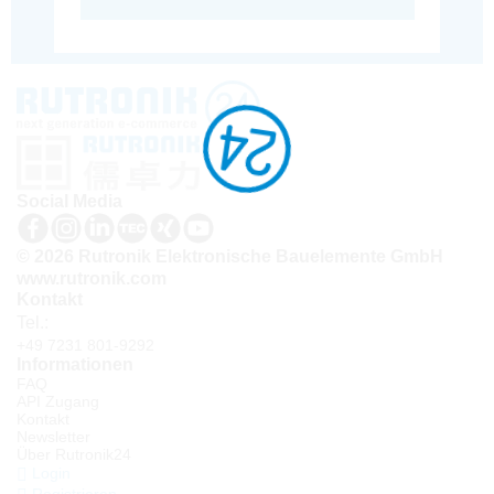
Social Media
© 2026 Rutronik Elektronische Bauelemente GmbH
www.rutronik.com
Kontakt
Tel.:
+49 7231 801-9292
Informationen
FAQ
API Zugang
Kontakt
Newsletter
Über Rutronik24
Login