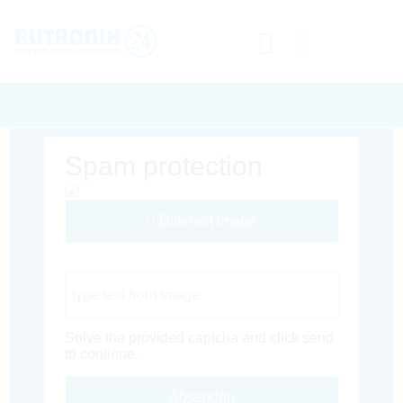
Spam protection
Different Image
Captcha Code
Solve the provided captcha and click send
to continue.
Absenden