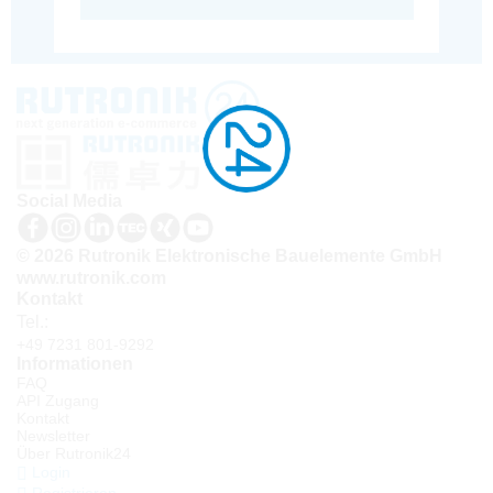
Social Media
© 2026 Rutronik Elektronische Bauelemente GmbH
www.rutronik.com
Kontakt
Tel.:
+49 7231 801-9292
Informationen
FAQ
API Zugang
Kontakt
Newsletter
Über Rutronik24
Login