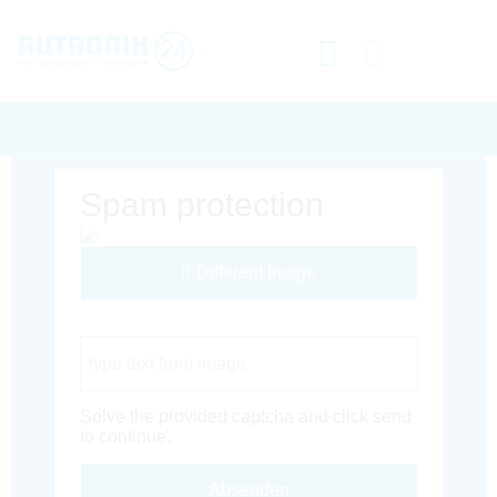
Spam protection
Different Image
Captcha Code
Solve the provided captcha and click send
to continue.
Absenden