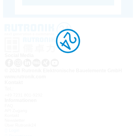
Social Media
© 2026 Rutronik Elektronische Bauelemente GmbH
www.rutronik.com
Kontakt
Tel.:
+49 7231 801-9292
Informationen
FAQ
API Zugang
Kontakt
Newsletter
Über Rutronik24
Login