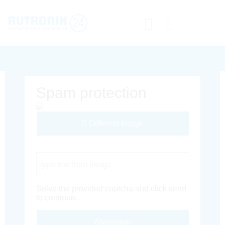
Spam protection
Different Image
Captcha Code
Solve the provided captcha and click send
to continue.
Absenden