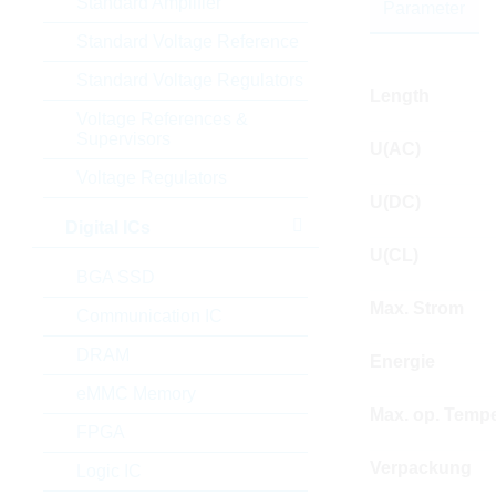
Standard Amplifier
Parameter
Standard Voltage Reference
Standard Voltage Regulators
Length
Voltage References &
Supervisors
U(AC)
Voltage Regulators
U(DC)
Digital ICs
U(CL)
BGA SSD
Max. Strom
Communication IC
DRAM
Energie
eMMC Memory
Max. op. Tempe
FPGA
Verpackung
Logic IC