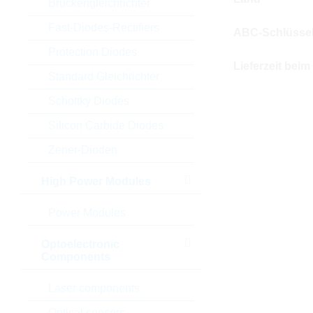
Brückengleichrichter
Fast-Diodes-Rectifiers
ABC-Schlüsse
Protection Diodes
Lieferzeit beim
Standard Gleichrichter
Schottky Diodes
Silicon Carbide Diodes
Zener-Dioden
High Power Modules
Power Modules
Optoelectronic
Components
Laser components
Optical sensors