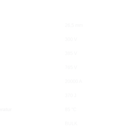
26,5 mm
300 V
385 V
765 V
20000 A
370 J
ratur
85 °C
BULK