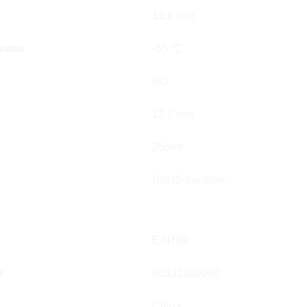
12,9 mm
ratur
-55 °C
NO
12,7 mm
25mm
RoHS-conform
EAR99
r
85332100000
China