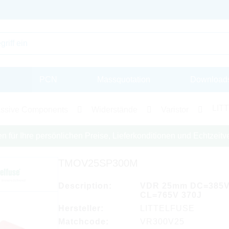
PCN
Massquotation
Download
LITT
ssive Components
Widerstände
Varistor
en für Ihre persönlichen Preise, Lieferkonditionen und Echtzeitve
TMOV25SP300M
Description:
VDR 25mm DC=385
CL=765V 370J
Hersteller:
LITTELFUSE
Matchcode:
VR300V25