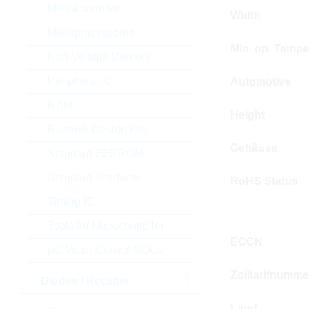
Mikrokontroller
Width
Mikroprozessoren
Min. op. Tempe
Non-Volatile Memory
Peripheral IC
Automotive
RAM
Height
Rutronik Design Kits
Gehäuse
Standard EEPROM
Standard Interfaces
RoHS Status
Timing IC
Tools for Microcontroller
ECCN
µC Motor Control SOCs
Zolltarifnumme
Diodes / Rectifier
Land