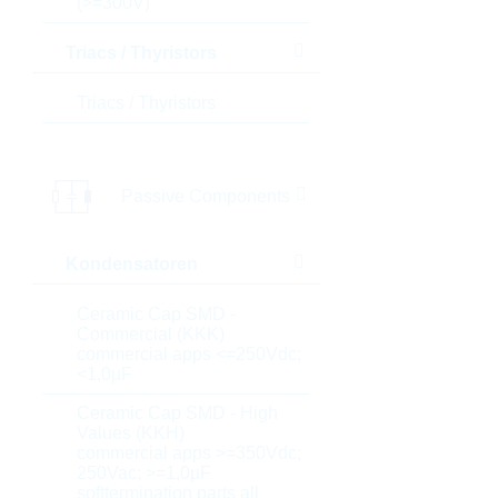
(>=300V)
Triacs / Thyristors
Triacs / Thyristors
Passive Components
Kondensatoren
Ceramic Cap SMD -
Commercial (KKK)
commercial apps <=250Vdc;
<1,0µF
Ceramic Cap SMD - High
Values (KKH)
commercial apps >=350Vdc;
250Vac; >=1,0µF
softtermination parts all