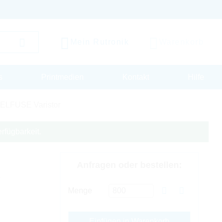
Mein Rutronik
Warenkorb
s
Printmedien
Kontakt
Hilfe
ELFUSE Varistor
rfügbarkeit.
Anfragen oder bestellen:
V
Menge
Einfügen in Warenkorb