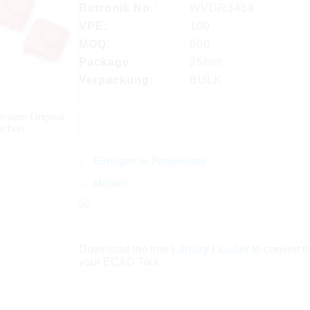
Rutronik No.:
WVDR3454
VPE:
100
MOQ:
800
Package:
25mm
Verpackung:
BULK
n vom Original
ichen
Einfügen in Projektliste
Muster
Download the free
Library Loader
to convert thi
your ECAD Tool