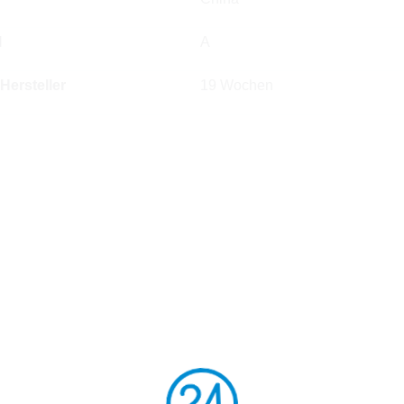
l
A
 Hersteller
19 Wochen