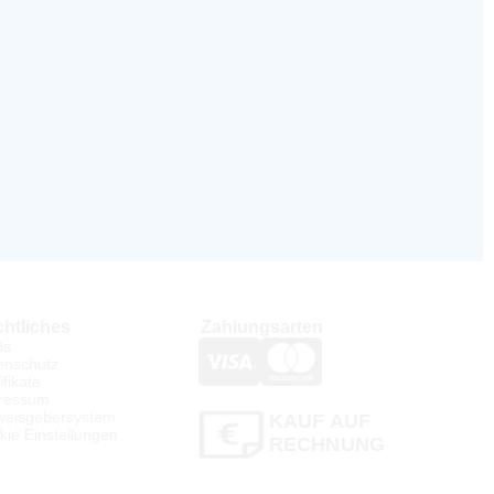
htliches
Zahlungsarten
Bs
enschutz
ifikate
ressum
weisgebersystem
KAUF AUF
kie Einstellungen
RECHNUNG