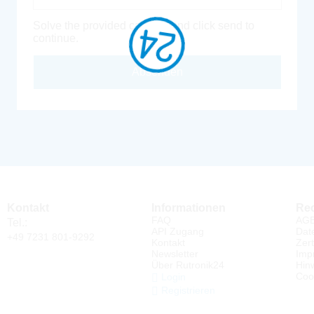
Solve the provided captcha and click send to
continue.
Absenden
Kontakt
Informationen
Rec
FAQ
AG
Tel.:
API Zugang
Dat
+49 7231 801-9292
Kontakt
Zert
Newsletter
Imp
Über Rutronik24
Hin
Coo
Login
Registrieren