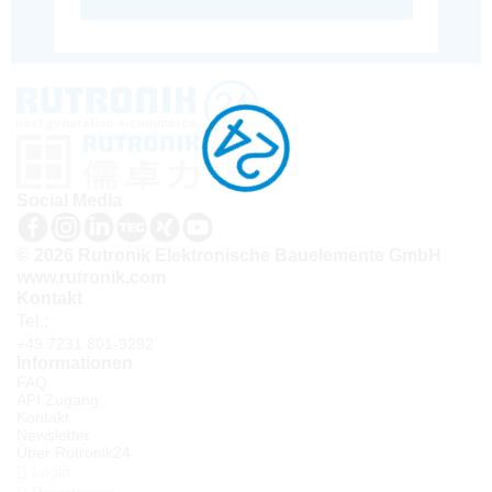
Social Media
© 2026 Rutronik Elektronische Bauelemente GmbH
www.rutronik.com
Kontakt
Tel.:
+49 7231 801-9292
Informationen
FAQ
API Zugang
Kontakt
Newsletter
Über Rutronik24
Login