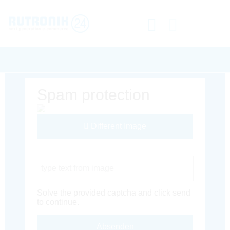
Spam protection
Different Image
Captcha Code
Solve the provided captcha and click send
to continue.
Absenden