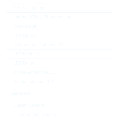
General Lighting
Infrared LEDs & Photodetectors
Optocoupler
LED Optics
7-Segment + Dotmatrix LED
Abbildung kann vom Original abweichen
LED Modules
Description:
2J6041PGF LTE/GPS/GLO
LED Driver
10m SMA/m
Hersteller:
2J
Visible Automotive LED
Matchcode:
2J6041PGF-1000LL100-C20N_
Visible Industrial LED
C20N
Rutronik No.:
WIREAC2551
Sensoren
VPE:
100
MOQ:
100
Current Sensors
Verpackung:
INDIVIDUAL
Environmental Sensors
Alternativen finden