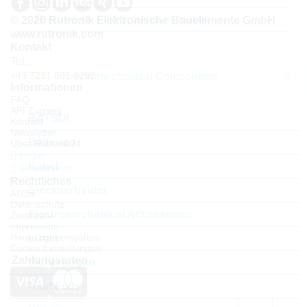
Resonators, Filters, Sensors, Haptic
© 2026 Rutronik Elektronische Bauelemente GmbH
www.rutronik.com
Kontakt
Tel.:
+49 7231 801-9292
Electromechanical Components
Informationen
FAQ
API Zugang
BATSDI
Kontakt
Newsletter
Batterien
Über Rutronik24
Login
Kabel
Registrieren
Rechtliches
Steckverbinder
AGBs
Datenschutz
Electromechanical Accessories
Zertifikate
Impressum
Hinweisgebersystem
Lüfter
Cookie Einstellungen
Zahlungsarten
Sicherungen
Heat Foils