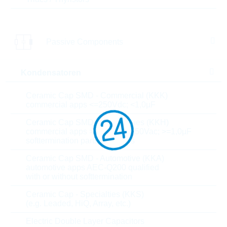
Bestand
Please login
Stückpreis
Auf Anfrage
Passive Components
Gesamtwer
Auf Anfrage
t
Kondensatoren
Die Artikel im Warenkorb können Sie verbindlich
bestellen, oder - falls Sie weitere Fragen haben - als
Ceramic Cap SMD - Commercial (KKK)
unverbindliche Anfrage an uns schicken.
commercial apps <=250Vdc; <1,0µF
Der Rutronik24 Shop ist nur für Firmenkunden. Ein
Ceramic Cap SMD - High Values (KKH)
Verkauf an Privatkunden ist nicht möglich.
commercial apps >=350Vdc; 250Vac; >=1,0µF
softtermination parts all values
Ceramic Cap SMD - Automotive (KKA)
Parameter
automotive apps AEC-Q200 qualified
with or without softtermination
Ceramic Cap - Specialties (KKS)
Antennenmodell
Screw
(e.g. Leaded, HiQ, Array, etc.)
Standard
LTE/GNSS
Electric Double Layer Capacitors