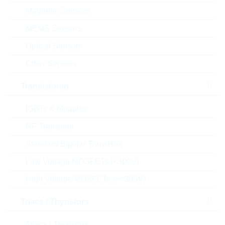
Magnetic Sensors
Datenblatt
MEMS Sensors
Einfügen in Projektliste
Optical Sensors
Muster
Other Sensors
Transistoren
IGBTs & Modules
Download the free
Library Loader
to convert this file for
your ECAD Tool
RF Transistor
Standard Bipolar Transistor
Anfragen oder bestellen:
Low Voltage MOSFETs (<300V)
Menge
High Voltage MOSFETs (>=300V)
Triacs / Thyristors
Einfügen in Warenkorb
Triacs / Thyristors