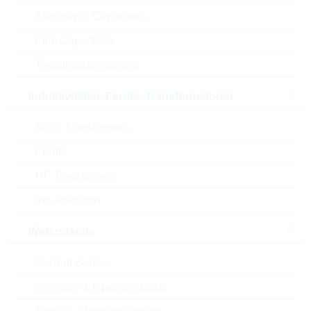
Electrolytic Capacitors
Frequenz
698-2700 M Hz
Film Capacitors
Steckverbindung (1)
SMA/m
Tantalkondensatoren
Steckverbindung (2)
SMA/m
Induktivitäten, Ferrite, Transformatoren
Kabelmodell
LL100
50Hz Transformers
Ferrite
Kabellänge
10000 mm
HF Transformers
Scheinwiderstand
50 Ohm
Induktivitäten
Verpackung
INDIVIDUAL
Widerstände
Automotive
NO
Current Sense
Standard-Chipwiderstände
RoHS Status
RoHS-conform