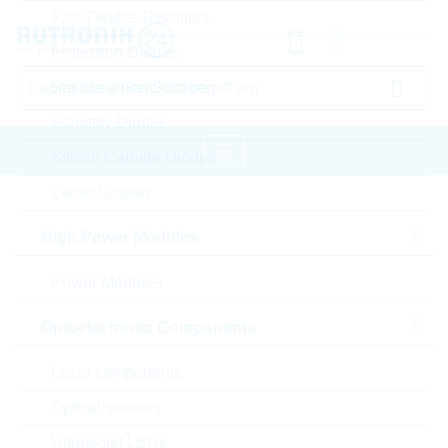
Fast-Diodes-Rectifiers
Protection Diodes
Standard Gleichrichter
Schottky Diodes
Silicon Carbide Diodes
Zener-Dioden
Startseite
Wireless Technologies
High Power Modules
Wireless Accessoires
2J Wireless Accessoires
Power Modules
Bitte einloggen für Ihre persönlichen Preise,
Lieferkonditionen und Echtzeitverfügbarkeit.
Optoelectronic Components
2J6041PGF-1000LL100-C20N_C20N
Laser components
Optical sensors
Ultraviolet LEDs