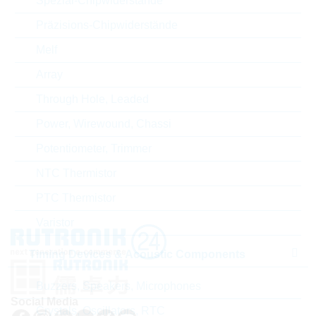
Spezial-Chipwiderstände
Präzisions-Chipwiderstände
ECCN
EAR99
Melf
Zolltarifnummer
85177100000
Array
Through Hole, Leaded
Land
Slovakia
Power, Wirewound, Chassi
Lieferzeit beim Hersteller
9 Wochen
Potentiometer, Trimmer
NTC Thermistor
PTC Thermistor
Varistor
Timing Devices & Acoustic Components
Buzzers, Speakers, Microphones
Social Media
Crystals, Oscillators, RTC