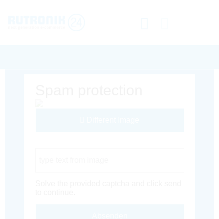
Spam protection
Different Image
Captcha Code
Solve the provided captcha and click send
to continue.
Absenden