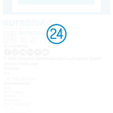
Social Media
© 2026 Rutronik Elektronische Bauelemente GmbH
www.rutronik.com
Kontakt
Tel.:
+49 7231 801-9292
Informationen
FAQ
API Zugang
Kontakt
Newsletter
Über Rutronik24
Login